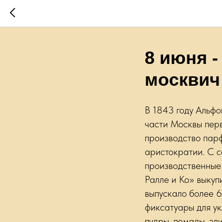
8 июня -
москвич
В 1843 году Альфо
части Москвы пер
производство парф
аристократии. С 
производственные
Ралле и Ко» выкуп
выпускало более 6
фиксатуары для ук
пудры, помады, эл