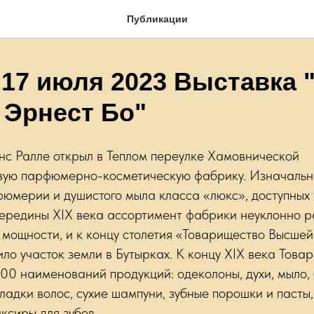
Публикации
 17 июля 2023 Выставка 
 Эрнест Бо"
нс Ралле открыл в Теплом переулке Хамовнической
вую парфюмерно-косметическую фабрику. Изначальн
юмерии и душистого мыла класса «люкс», доступных 
середины XIX века ассортимент фабрики неуклонно р
 мощности, и к концу столетия «Товарищество Высше
ило участок земли в Бутырках. К концу XIX века Това
00 наименований продукций: одеколоны, духи, мыло,
ладки волос, сухие шампуни, зубные порошки и пасты,
иксиры для зубов.