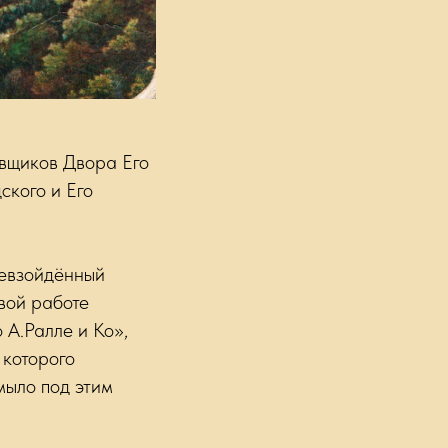
авщиков Двора Его
ского и Его
ревзойдённый
свой работе
 А.Ралле и Ко»,
 которого
мыло под этим