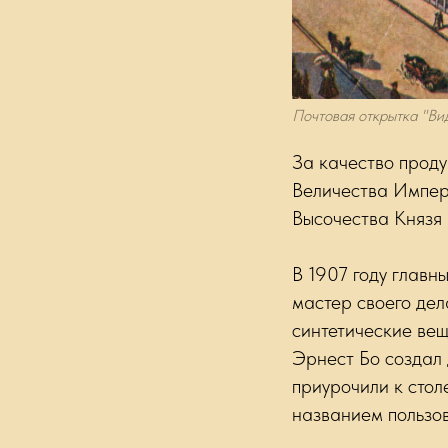
Почтовая открытка "Вид
За качество прод
Величества Импер
Высочества Князя 
В 1907 году глав
мастер своего дел
синтетические вещ
Эрнест Бо создал 
приурочили к стол
названием пользо