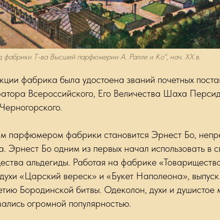
 фабрики Т-ва Высшей парфюмерии А. Ралле и Ко", нач. XX в.
укции фабрика была удостоена званий почетных пост
атора Всероссийского, Его Величества Шаха Персид
Черногорского.
ным парфюмером фабрики становится Эрнест Бо, неп
а. Эрнест Бо одним из первых начал использовать в 
ества альдегиды. Работая на фабрике «Товарищество
духи «Царский вереск» и «Букет Наполеона», выпуск
етию Бородинской битвы. Одеколон, духи и душистое 
вались огромной популярностью.