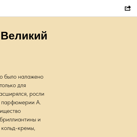
"Великий
о было налажено
только для
асширялся, росли
й парфюмерии А.
рищество
 бриллиантины и
 кольд-кремы,