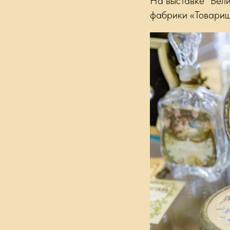
На выставке "Вели
фабрики «Товарище