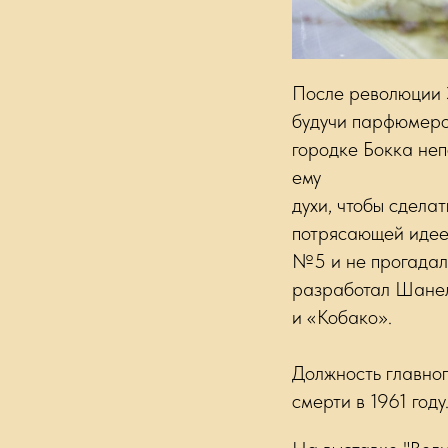
После революции 
будучи парфюмеро
городке Бокка неп
ему
духи, чтобы сдела
потрясающей идее
№5 и не прогадала
разработал Шанел
и «Кобако».
Должность главно
смерти в 1961 году