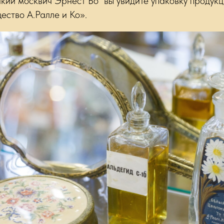
кий москвич Эрнест Бо" вы увидите упаковку продукц
ство А.Ралле и Ко».