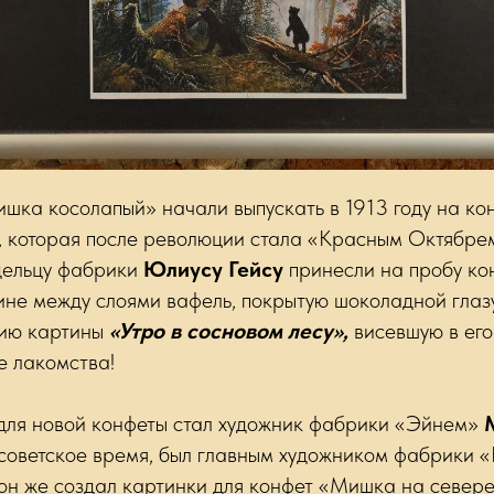
шка косолапый» начали выпускать в 1913 году на ко
 которая после революции стала «Красным Октябрем
адельцу фабрики
Юлиусу Гейсу
принесли на пробу ко
не между слоями вафель, покрытую шоколадной глазур
пию картины
«Утро в сосновом лесу»,
висевшую в его 
е лакомства!
для новой конфеты стал художник фабрики «Эйнем»
в советское время, был главным художником фабрики 
 он же создал картинки для конфет «Мишка на севере