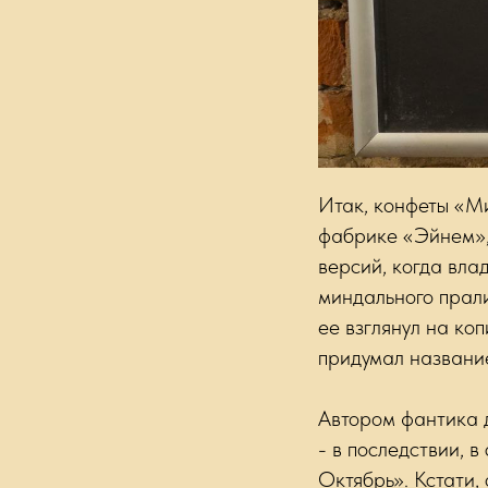
Итак, конфеты «Ми
фабрике «Эйнем»,
версий, когда вл
миндального прали
ее взглянул на ко
придумал названи
Автором фантика 
- в последствии, 
Октябрь». Кстати,