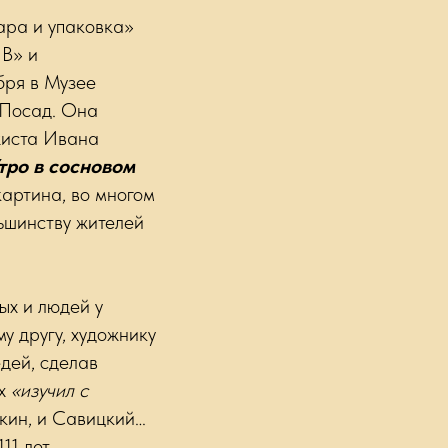
ара и упаковка»
 В» и
бря в Музее
 Посад. Она
жиста Ивана
тро в сосновом
картина, во многом
ьшинству жителей
ых и людей у
у другу, художнику
дей, сделав
ых
«изучил с
шкин, и Савицкий…
11 лет