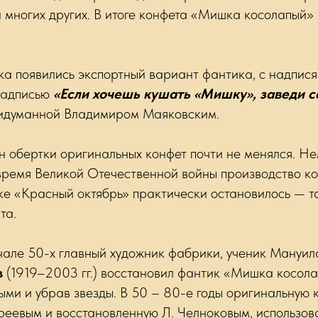
и многих других. В итоге конфета «Мишка косолапый»
ка появились экспортный вариант фантика, с надпис
 надписью
«Если хочешь кушать «Мишку», заведи с
ридуманной Владимиром Маяковским.
н обертки оригинальных конфет почти не менялся. Н
 время Великой Отечественной войны производство к
ке «Красный октябрь» практически остановилось — т
та.
чале 50-х главный художник фабрики, ученик Мануил
в
(1919–2003 гг.) восстановил фантик «Мишка косола
ми и убрав звезды. В 50 – 80-е годы оригинальную к
реевым и восстановленную Л. Челноковым, использов