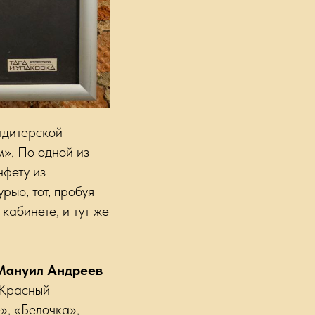
ндитерской
». По одной из
нфету из
ью, тот, пробуя
кабинете, и тут же
Мануил Андреев
«Красный
», «Белочка»,