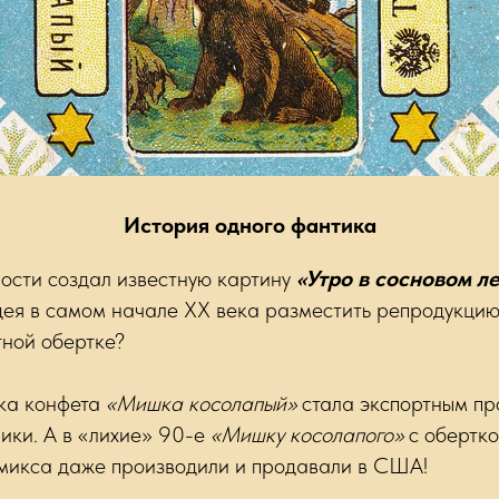
История одного фантика
ности создал известную картину
«Утро в сосновом л
дея в самом начале ХХ века разместить репродукцию
тной обертке?
ека конфета
«Мишка косолапый»
стала экспортным пр
ики. А в «лихие» 90-е
«Мишку косолапого»
с обертко
микса даже производили и продавали в США!