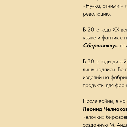
«Ну-ка, отними!» 
революцию.
В 20-е годы ХХ ве
языке и фантик с
Сберкнижку»
, п
В 30-е годы дизай
лишь надписи. Во
изделий на фабри
продукты для фрон
После войны, в на
Леонид Челноко
«елочки» бирюзовы
созданную М. Анд