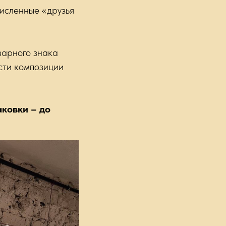
исленные «друзья
варного знака
сти композиции
аковки – до