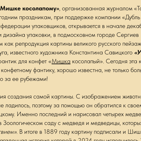
т Мишке косолапому»
, организованная журналом «Т
годним праздникам, при поддержке компании «Дубль
федерации упаковщиков, открывается в начале дека
и дизайна упаковки, в подмосковном городе Сергиев
м как репродукция картины великого русского пейза
уга, известного художника Константина Савицкого
«У
фантик для конфет «
Мишка
косолапый». Сегодня эта 
конфетному фантику, хорошо известна, не только бол
ко за ее рубежами!
рия создания самой картины. С изображением животн
ладилось, поэтому за помощью он обратился к своем
цкому. Именно последний и нарисовал четырех медве
в Зоологическом саду с медведя и медведицы, котор
твием»
. В итоге в 1889 году картину подписали и Ши
загадочная история которой в 2024 году исполнилось 1