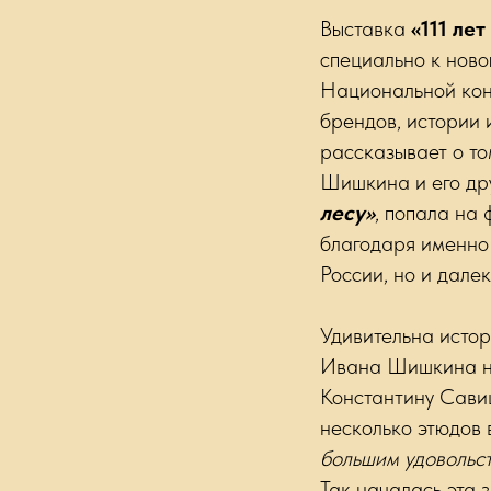
Выставка
«111 ле
специально к ново
Национальной кон
брендов, истории 
рассказывает о то
Шишкина и его др
лесу»
, попала на 
благодаря именно 
России, но и дале
Удивительна исто
Ивана Шишкина не 
Константину Сави
несколько этюдов 
большим удовольс
Так началась эта 