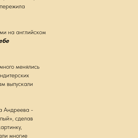
 пережила
ями на английском
ебе
емного менялись
ондитерских
ам выпускали
а Андреева -
пый», сделав
артинку,
али многие